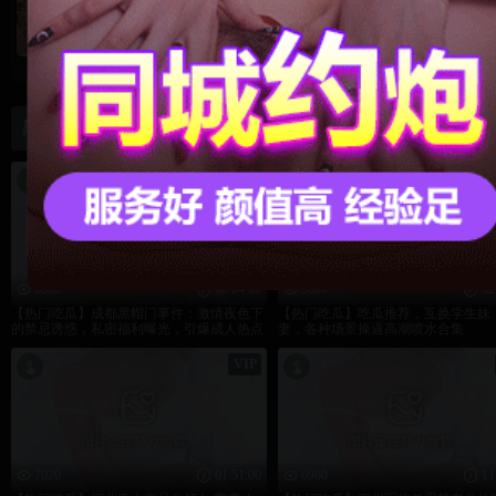
《楚门的世界》
《阿甘正传》
⭐ 9.4
⭐ 9.5
1998
1994
重温经典
重温经典
深焦 ·
虹膜 ·
反派影评
2026.06
2026.06
·
《沙丘
《周处
2026.06
《我的
2》：
除三
阿勒
维伦纽
害》：
泰》：
瓦的弥
邪典与
治愈北
赛亚叙
救赎
疆
事
“暴力只