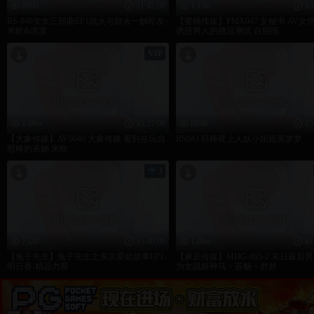
关于88
·
观影指南
·
友链
·
内容投诉
🎬 88影视网 — 最新免费电影、热门电影在线观看。
在线电影
高清
流畅，
免费观看
无广告打扰，
每日更新
院线大片、口碑剧集。
无
广告
纯粹沉浸，88影视网，你的私人影像馆。本页面所有影视作品
均为真实信息，播放功能正在88搭建中。愿你在88，发现好电影。