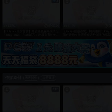
💬 读者回声 · 88短评
「《热辣滚烫》看完立刻去办了
🗣️
健身卡，贾玲太有感染力了。」
— @88影迷001
「《沙丘2》IMAX二刷，维伦纽
🗣️
瓦就是科幻之神。」
— @星际旅人
「《奥本海默》三小时核爆史
🗣️
诗，最后半小时让人窒息。」
— @诺兰粉
「《繁花》每一帧都是油画，王
🗣️
家卫太会拍了。」
— @沪上光影